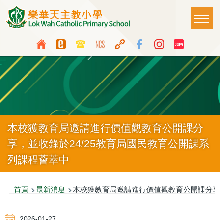
移至主內容
Main
T
naviga
Top
Language
Media
switcher
Icon
Button
本校獲教育局邀請進行價值觀教育公開課分
享，並收錄於24/25教育局國民教育公開課系
列課程薈萃中
導
首頁
最新消息
本校獲教育局邀請進行價值觀教育公開課分享，
航
2026-01-27