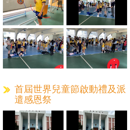
首屆世界兒童節啟動禮及派
遣感恩祭