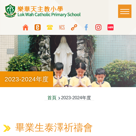
移至主內容
Main
T
naviga
Top
Language
Media
switcher
Icon
Button
2023-2024年度
導
首頁
2023-2024年度
航
連
畢業生泰澤祈禱會
結