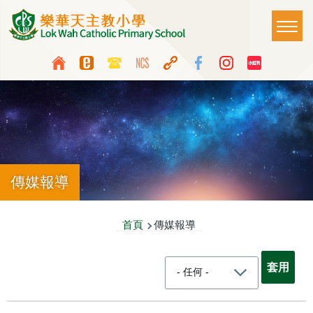
移至主內容
Main
T
naviga
Top
Language
Media
switcher
Icon
Button
傳媒報導
導
首頁
傳媒報導
航
連
結