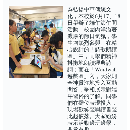
為弘揚中華傳統文
化，本校於6月17、18
日舉辦了端午節午間
活動。校園內洋溢著
濃厚的節日氣氛，學
生均熱烈參與。在精
心設計的「詩歌朗讀
區」中，同學們精神
抖擻地朗讀經典詩
詞；而在「Wordwall
遊戲區」內，大家則
全神貫注地投入互動
問答，爭相展示對端
午習俗的了解。同學
們在攤位表現投入，
現場歡笑聲與讀書聲
此起彼落。大家紛紛
表示活動邊玩邊學，
非常有趣。