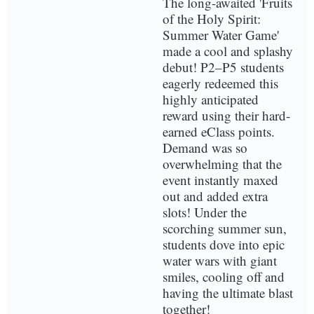
The long-awaited 'Fruits
of the Holy Spirit:
Summer Water Game'
made a cool and splashy
debut! P2–P5 students
eagerly redeemed this
highly anticipated
reward using their hard-
earned eClass points.
Demand was so
overwhelming that the
event instantly maxed
out and added extra
slots! Under the
scorching summer sun,
students dove into epic
water wars with giant
smiles, cooling off and
having the ultimate blast
together!