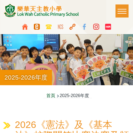
移至主內容
Main
T
naviga
Top
Language
Media
switcher
Icon
Button
2025-2026年度
導
首頁
2025-2026年度
航
連
2026《憲法》及《基本
結