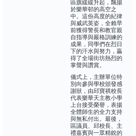
區旗緩緩升起，飄揚
於樂華邨的高空之
中。這份高度的紀律
與威武英姿，全賴早
前獲得警長和教官親
自指導與嚴格訓練的
成果，同學們在烈日
下的汗水與努力，贏
得了全場街坊熱烈的
掌聲與讚賞。
儀式上，主辦單位特
別向參與學校頒發感
謝狀，由邱寶祺校長
代表樂華天主教小學
上台接受榮譽，表揚
全體師生的全力支持
與無私付出。最後，
區議員、邱校長、主
禮嘉賓與一眾精銳的