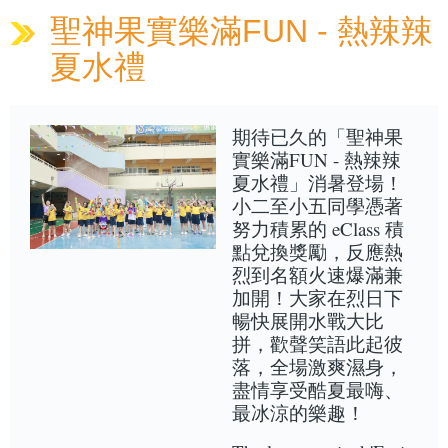
聖神果實樂滿FUN - 熱辣辣
夏水禮
期待已久的「聖神果
實樂滿FUN - 熱辣辣
夏水禮」消暑登場！
小二至小五同學憑著
努力積累的 eClass 積
點兌換獎勵，反應熱
烈到名額火速爆滿兼
加開！大家在烈日下
暢快展開水戰大比
拼，歡聲笑語此起彼
落，全場激爽濕身，
盡情享受酷夏最嗨、
最冰涼的樂趣！