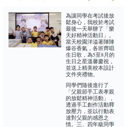
為讓同學在考試後放
鬆身心，我校於考試
最後一天舉辦了「樂
天好精神活動日」。
當天校園洋溢著陣陣
爆谷香氣，各班齊唱
生日歌，為5至8月的
生日之星溫馨慶祝，
並送上精美校本設計
文件夾禮物。
同學們隨後進行了
「父親節手工表孝親
的放鬆精神活動」，
透過手工創作活動釋
放壓力，並以行動表
達對父親的感恩之
情。三、四年級同學