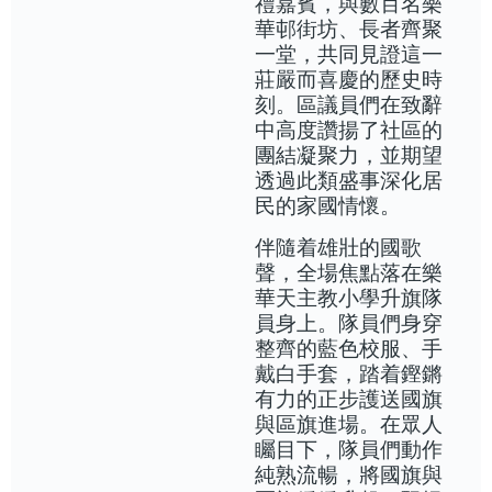
禮嘉賓，與數百名樂
華邨街坊、長者齊聚
一堂，共同見證這一
莊嚴而喜慶的歷史時
刻。區議員們在致辭
中高度讚揚了社區的
團結凝聚力，並期望
透過此類盛事深化居
民的家國情懷。
伴隨着雄壯的國歌
聲，全場焦點落在樂
華天主教小學升旗隊
員身上。隊員們身穿
整齊的藍色校服、手
戴白手套，踏着鏗鏘
有力的正步護送國旗
與區旗進場。在眾人
矚目下，隊員們動作
純熟流暢，將國旗與