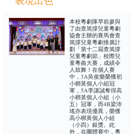
表現出色
本校粵劇隊早前參與
了由查篤撐兒童粵劇
協會主辦的賽馬會查
篤撐兒童粵劇推廣計
劃「第十二屆查篤撐
兒童粵劇節」校際兒
童粵曲大賽，成績令
人鼓舞！在個人賽
中，3A吳俊樂榮獲初
小梆黃個人小組冠
軍，5A李讓誠奪得高
小梆黃個人小組（小
五）冠軍，而4B梁沛
瑤亦表現優異，榮獲
高小梆黃個人小組
（小四）銀獎。此
外，在團體賽中，粵