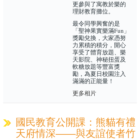
更參與了寓教於樂的
理財教育攤位。
最令同學興奮的是
「聖神果實樂滿Fun」
獎勵兌換，大家憑努
力累積的積分，開心
享受了體育放題、樂
天影院、神秘扭蛋及
軟糖放題等豐富獎
勵，為夏日校園注入
滿滿的正能量！
更多相片
國民教育公開課：熊貓有禮
天府情深——與友誼使者竹