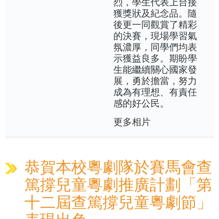
烈，學生代表上台接
獲獎狀及紀念品。隨
後更一同觀賞了精彩
的決賽，現場學習氣
氛濃厚，同學們均表
示獲益良多。期盼學
生能繼續關心國家發
展，勇於擔當，努力
成為有理想、有責任
感的好公民。
更多相片
恭賀本校粵劇隊於賽馬會查
篤撐兒童粵劇推廣計劃「第
十二屆查篤撐兒童粵劇節」