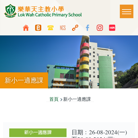
移至主內容
Main
T
naviga
Top
Language
Media
switcher
Icon
Button
新小一適應課
導
首頁
新小一適應課
航
連
結
日期﹕26-08-2024(一)