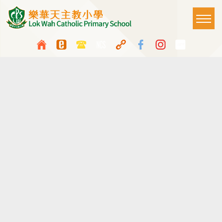
移至主內容
Main
T
naviga
Top
Language
Media
中
ENG
switcher
Icon
Button