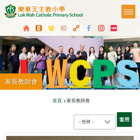
移至主內容
Main
T
naviga
Top
Language
Media
switcher
Icon
Button
家長教師會
導
首頁
家長教師會
航
連
結