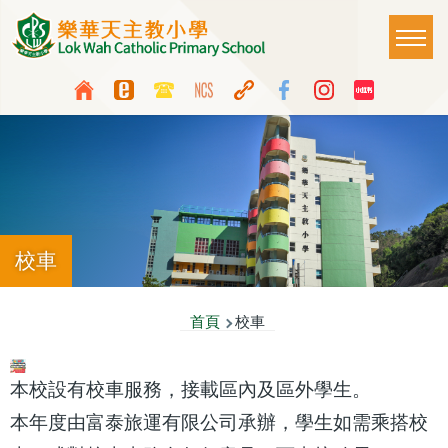
移至主內容
Main
T
naviga
Top
Language
Media
switcher
Icon
Button
校車
導
首頁
校車
航
連
本校設有校車服務，接載區內及區外學生。
結
本年度由富泰旅運有限公司承辦，學生如需乘搭校