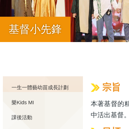
基督小先鋒
導
航
Main
宗旨
一生一體藝幼苗成長計劃
連
樂Kids MI
本著基督的精
navigation
結
中活出基督
課後活動