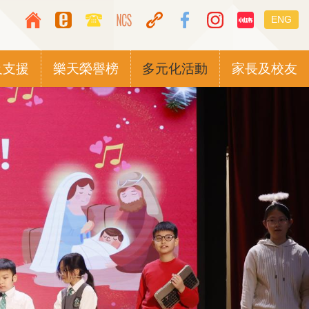
Top
Languag
ENG
Media
switcher
Icon
及支援
樂天榮譽榜
多元化活動
家長及校友
Button