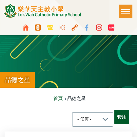
移至主內容
Main
T
naviga
Top
Language
Media
switcher
Icon
Button
品德之星
導
首頁
品德之星
航
連
結