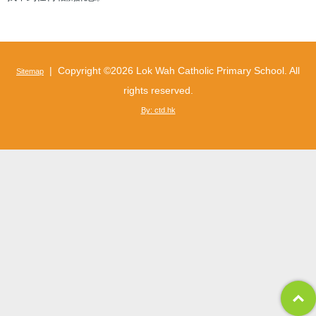
| Copyright ©
2026 Lok Wah Catholic Primary School. All
Sitemap
rights reserved.
By: ctd.hk