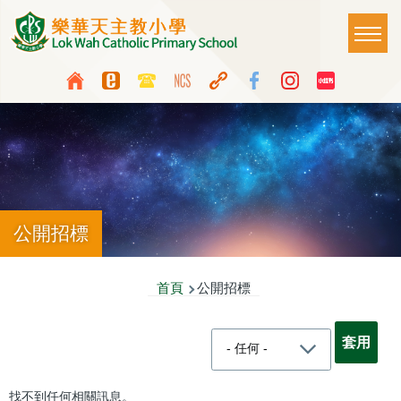
移至主內容
Main
T
naviga
Top
Language
Media
switcher
Icon
Button
公開招標
導
首頁
公開招標
航
連
結
找不到任何相關訊息。