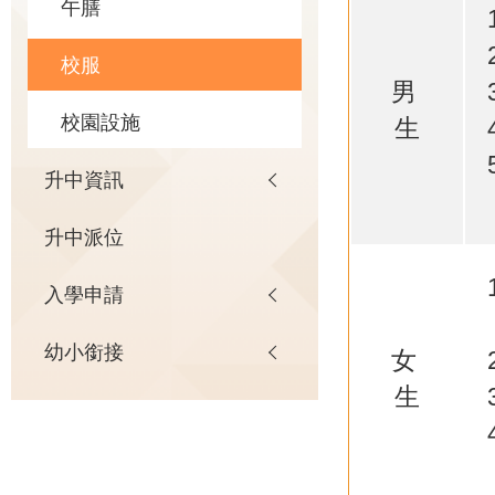
午膳
校服
男
校園設施
生
升中資訊
升中派位
入學申請
幼小銜接
女
生