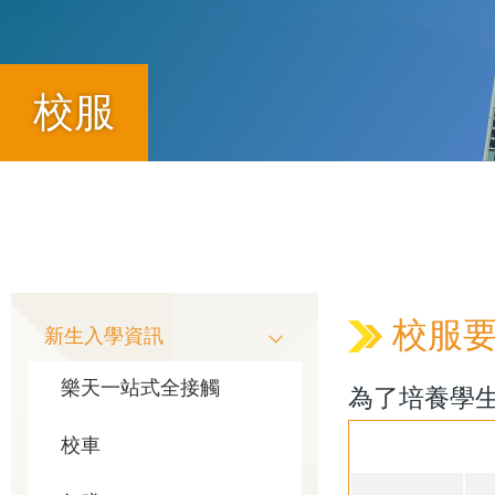
校服
導
航
Main
校服
新生入學資訊
連
樂天一站式全接觸
為了培養學
navigation
結
校車