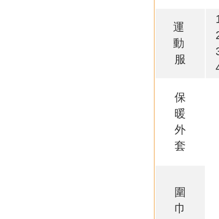
運
動
服
保
暖
外
套
圍
巾