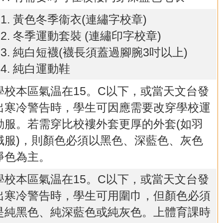
黃色冬季衞衣(連繡字校章)
冬季運動套裝 (連繡印字校章)
純白短襪(襪長須蓋過腳腕3吋以上)
純白運動鞋
學校本區氣温在15。C以下，或當天文台發
出寒冷警告時，學生可因應需要改穿學校運
動服。若需穿比校褸外套更厚的外套(如羽
絨服)，則顏色必須以黑色、深藍色、灰色
淨色為主。
學校本區氣温在15。C以下，或當天文台發
出寒冷警告時，學生可用圍巾，但顏色必須
是純黑色、純深藍色或純灰色。上體育課時