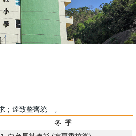
求；達致整齊統一。
冬 季