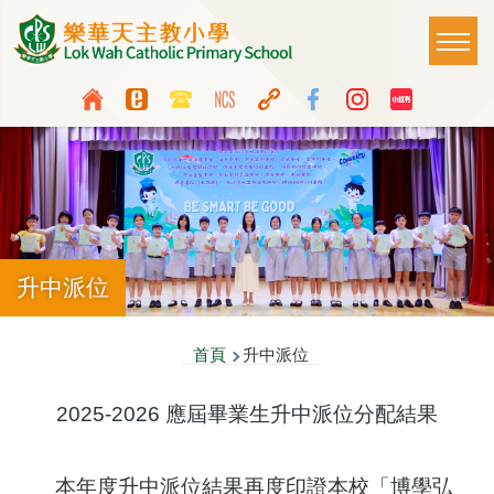
移至主內容
Main
T
naviga
Top
Language
Media
switcher
Icon
Button
升中派位
導
首頁
升中派位
航
2025-2026 應屆畢業生升中派位分配結果
連
結
本年度升中派位結果再度印證本校「博學弘