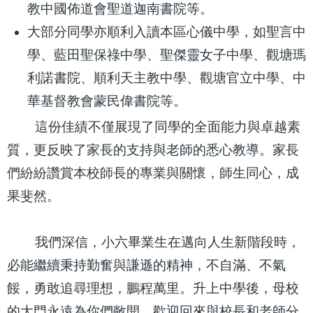
教中國佈道會聖道迦南書院等。
大部分同學亦順利入讀本區心儀中學，如聖言中
學、藍田聖保祿中學、聖傑靈女子中學、觀塘瑪
利諾書院、順利天主教中學、觀塘官立中學、中
華基督教會蒙民偉書院等。
這份佳績不僅展現了同學的全面能力與卓越素
質，更反映了家長的支持與老師的悉心教導。家長
們紛紛讚賞本校師長的專業與關懷，師生同心，成
果斐然。
我們深信，小六畢業生在邁向人生新階段時，
必能繼續秉持勤奮與謙遜的精神，不自滿、不氣
餒，勇敢追尋理想，鵬程萬里。升上中學後，母校
的大門永遠為你們敞開，歡迎回來與校長和老師分