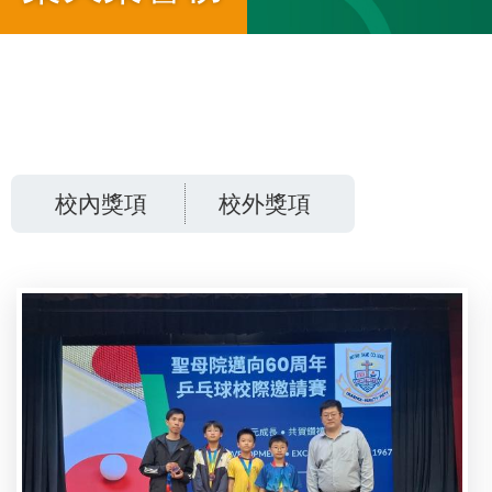
導
航
校內獎項
校外獎項
連
結