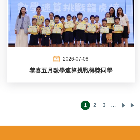
2026-07-08
恭喜五月數學速算挑戰得獎同學
1
2
3
…
目
頁
頁
下
Las
前
面
面
一
pa
頁
頁
面