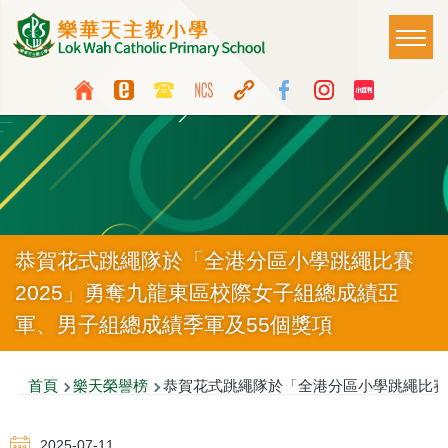
移至主內容
Main
T
naviga
Top
Language
Media
switcher
Icon
Button
恭賀花式跳繩隊於「全港分區小學跳繩比賽
2025」勇奪九龍東區校際女子組總成績亞
軍、男子組總成績季軍及55個獎項
導
首頁
樂天榮譽榜
恭賀花式跳繩隊於「全港分區小學跳繩比賽2
航
2025-07-11