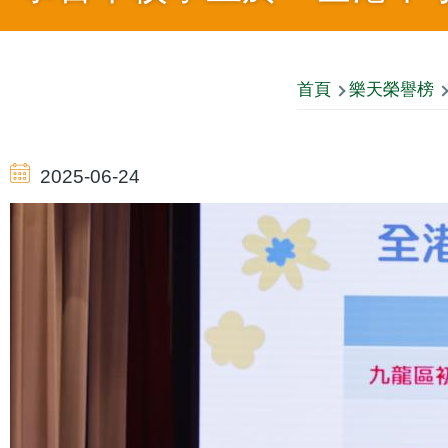
導
首頁
樂天榮譽榜
航
2025-06-24
連
結