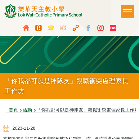
移至主內容
Main
T
naviga
Top
Language
Media
switcher
Icon
Button
「你我都可以是神隊友」親職衝突處理家長
工作坊
導
首頁
活動
「你我都可以是神隊友」親職衝突處理家長工作坊
航
2023-11-28
連
本校為支援家長提升親職管教技巧和知識，特別邀請香港公教婚姻輔