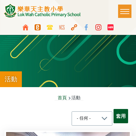
移至主內容
Main
T
naviga
Top
Language
Media
switcher
Icon
Button
活動
導
首頁
活動
航
連
結