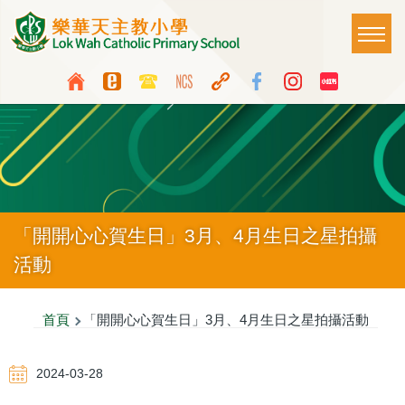
移至主內容
Main
T
naviga
Top
Language
Media
switcher
Icon
Button
「開開心心賀生日」3月、4月生日之星拍攝
活動
導
首頁
「開開心心賀生日」3月、4月生日之星拍攝活動
航
2024-03-28
連