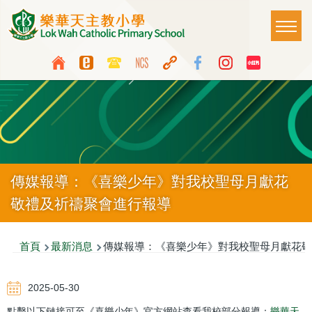
移至主內容
Main
T
naviga
Top
Language
Media
switcher
Icon
Button
傳媒報導：《喜樂少年》對我校聖母月獻花
敬禮及祈禱聚會進行報導
導
首頁
最新消息
傳媒報導：《喜樂少年》對我校聖母月獻花敬
航
2025-05-30
連
點擊以下鏈接可至《喜樂少年》官方網站查看我校部分報導：
樂華天