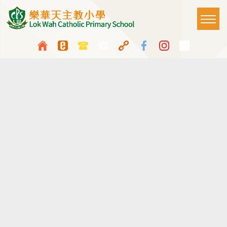
移至主內容
Main
T
naviga
Top
Language
Media
中
ENG
switcher
Icon
Button