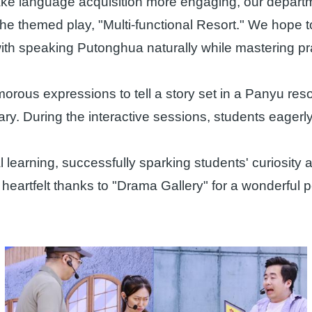
language acquisition more engaging, our department r
he themed play, "Multi-functional Resort." We hope t
with speaking Putonghua naturally while mastering prac
rous expressions to tell a story set in a Panyu resor
ry. During the interactive sessions, students eagerly
 learning, successfully sparking students' curiosity 
eartfelt thanks to "Drama Gallery" for a wonderful p