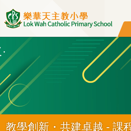
移至主內容
教學創新・共建卓越 - 課