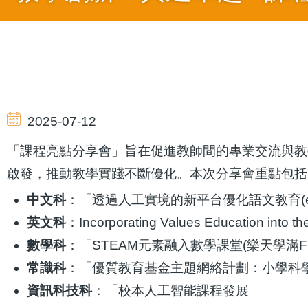
導
航
2025-07-12
連
「課程亮點分享會」旨在促進教師間的專業交流與教學
啟發，推動教學實踐不斷優化。本次分享會重點包括
結
中文科
：「透過人工實境的新平台優化語文教育(eLE
英文科
：Incorporating Values Education into th
數學科
：「STEAM元素融入數學課堂(樂天學滿
常識科
：「優質教育基金主題網絡計劃：小學科
資訊科技科
：「校本人工智能課程發展」