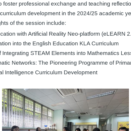
to foster professional exchange and teaching reflec
curriculum development in the 2024/25 academic yea
ghts of the session include:
tion with Artificial Reality Neo-platform (eLEARN 2
ation into the English Education KLA Curriculum
f Integrating STEAM Elements into Mathematics Les
matic Networks: The Pioneering Programme of Prima
ial Intelligence Curriculum Development