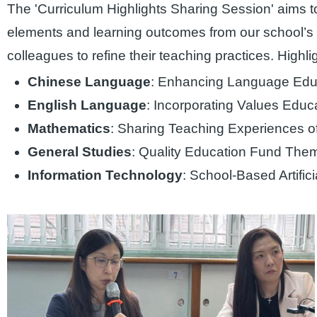
The 'Curriculum Highlights Sharing Session' aims 
elements and learning outcomes from our school’s 
colleagues to refine their teaching practices. Highli
Chinese Language
: Enhancing Language Educa
English Language
: Incorporating Values Educ
Mathematics
: Sharing Teaching Experiences o
General Studies
: Quality Education Fund The
Information Technology
: School-Based Artific