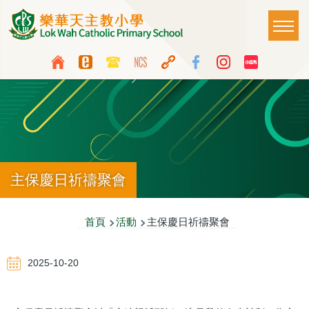
移至主內容
Main
T
naviga
Top
Language
Media
switcher
Icon
Button
主保慶日祈禱聚會
導
首頁
活動
主保慶日祈禱聚會
航
2025-10-20
連
結