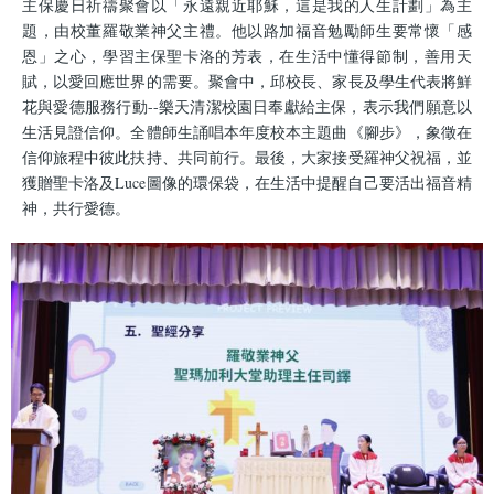
主保慶日祈禱聚會以「永遠親近耶穌，這是我的人生計劃」為主
題，由校董羅敬業神父主禮。他以路加福音勉勵師生要常懷「感
恩」之心，學習主保聖卡洛的芳表，在生活中懂得節制，善用天
賦，以愛回應世界的需要。聚會中，邱校長、家長及學生代表將鮮
花與愛德服務行動--樂天清潔校園日奉獻給主保，表示我們願意以
生活見證信仰。全體師生誦唱本年度校本主題曲《腳步》，象徵在
信仰旅程中彼此扶持、共同前行。最後，大家接受羅神父祝福，並
獲贈聖卡洛及Luce圖像的環保袋，在生活中提醒自己要活出福音精
神，共行愛德。